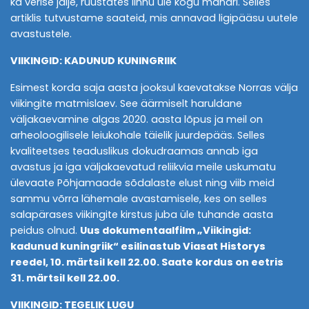
ka verise jälje, rüüstates linnu üle kogu mandri. Selles
artiklis tutvustame saateid, mis annavad ligipääsu uutele
avastustele.
VIIKINGID: KADUNUD KUNINGRIIK
Esimest korda saja aasta jooksul kaevatakse Norras välja
viikingite matmislaev. See äärmiselt haruldane
väljakaevamine algas 2020. aasta lõpus ja meil on
arheoloogilisele leiukohale täielik juurdepääs. Selles
kvaliteetses teaduslikus dokudraamas annab iga
avastus ja iga väljakaevatud reliikvia meile uskumatu
ülevaate Põhjamaade sõdalaste elust ning viib meid
sammu võrra lähemale avastamisele, kes on selles
salapärases viikingite kirstus juba üle tuhande aasta
peidus olnud.
Uus dokumentaalfilm „Viikingid:
kadunud kuningriik“ esilinastub Viasat Historys
reedel, 10. märtsil kell 22.00. Saate kordus on eetris
31. märtsil kell 22.00.
VIIKINGID: TEGELIK LUGU