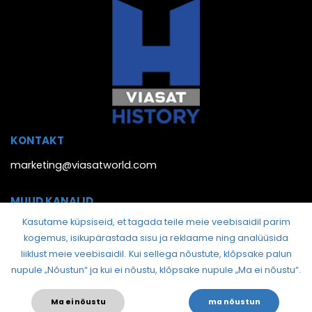
KONTAKT
marketing@viasatworld.com
MUUD KANALID
Kasutame küpsiseid, et tagada teile meie veebisaidil parim
kogemus, isikupärastada sisu ja reklaame ning analüüsida
liiklust meie veebisaidil.
Kui sellega nõustute, klõpsake palun
nupule „Nõustun“ ja kui ei nõustu, klõpsake nupule „Ma ei nõustu“.
Ma ei nõustu
ma nõustun