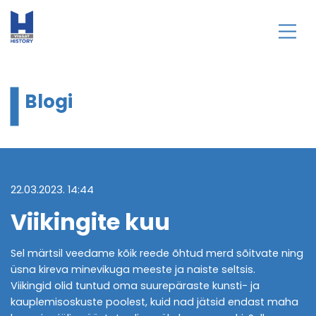
Blogi
22.03.2023. 14:44
Viikingite kuu
Sel märtsil veedame kõik reede õhtud merd sõitvate ning
üsna kireva minevikuga meeste ja naiste seltsis.
Viikingid olid tuntud oma suurepäraste kunsti- ja
kauplemisoskuste poolest, kuid nad jätsid endast maha