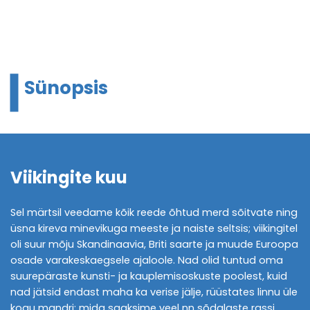
Sünopsis
Viikingite kuu
Sel märtsil veedame kõik reede õhtud merd sõitvate ning
üsna kireva minevikuga meeste ja naiste seltsis; viikingitel
oli suur mõju Skandinaavia, Briti saarte ja muude Euroopa
osade varakeskaegsele ajaloole. Nad olid tuntud oma
suurepäraste kunsti- ja kauplemisoskuste poolest, kuid
nad jätsid endast maha ka verise jälje, rüüstates linnu üle
kogu mandri; mida saaksime veel nn sõdalaste rassi