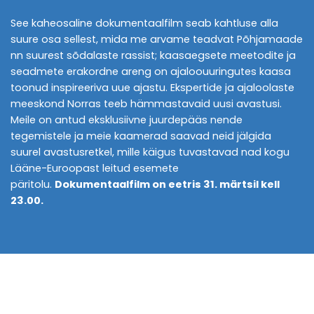
See kaheosaline dokumentaalfilm seab kahtluse alla
suure osa sellest, mida me arvame teadvat Põhjamaade
nn suurest sõdalaste rassist; kaasaegsete meetodite ja
seadmete erakordne areng on ajaloouuringutes kaasa
toonud inspireeriva uue ajastu. Ekspertide ja ajaloolaste
meeskond Norras teeb hämmastavaid uusi avastusi.
Meile on antud eksklusiivne juurdepääs nende
tegemistele ja meie kaamerad saavad neid jälgida
suurel avastusretkel, mille käigus tuvastavad nad kogu
Lääne-Euroopast leitud esemete
päritolu.
Dokumentaalfilm on eetris
3
1
. märtsil kell
2
3.
00
.