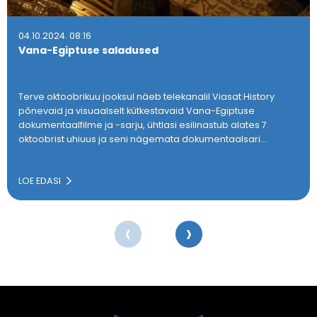
04.10.2024. 08:16
Vana-Egiptuse saladused
Terve oktoobrikuu jooksul näeb telekanalil Viasat History
põnevaid ja visuaalselt kütkestavaid Vana-Egiptuse
dokumentaalfilme ja -sarju, ühtlasi esilinastub alates 7.
oktoobrist uhiuus ja seni nägemata dokumentaalsari…
LOE EDASI
‹
›