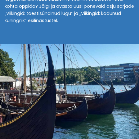
kohta õppida? Jälgi ja avasta uusi põnevaid asju sarjade
„Viikingid: tõestisündinud lugu” ja „Viikingid: kadunud
kuningriik” esilinastustel.