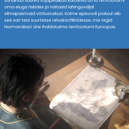
sündinud suured sõjapealikud kaitsesid oma territooriumi
oma eluga riskides ja näitasid lahinguväljal
silmapaistvaid võitlusoskusi. Kolme episoodi jooksul viib
see sari teid suurtesse relvakonfliktidesse, mis tegid
Normandiast ühe ihaldatuima territooriumi Euroopas.