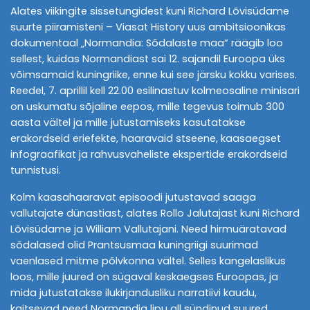
Alates viikingite sissetungidest kuni Richard Lõvisüdame
suurte piiramisteni – Viasat History uus ambitsioonikas
dokumentaal „Normandia: Sõdalaste maa“ räägib loo
sellest, kuidas Normandiast sai 12. sajandil Euroopa üks
võimsamaid kuningriike, enne kui see järsku kokku varises.
Reedel, 7. aprillil kell 22.00 esilinastuv kolmeosaline minisari
on uskumatu sõjaline eepos, mille tegevus toimub 300
aasta vältel ja mille jutustamiseks kasutatakse
erakordseid eriefekte, haaravaid stseene, kaasaegset
infograafikat ja rahvusvaheliste ekspertide erakordseid
tunnistusi.
Kolm kaasahaaravat episoodi jutustavad saaga
vallutajate dünastiast, alates Rollo Jalutajast kuni Richard
Lõvisüdame ja William Vallutajani. Need hirmuäratavad
sõdalased olid Prantsusmaa kuningriigi suurimad
vaenlased mitme põlvkonna vältel. Selles kangelaslikus
loos, mille juured on sügaval keskaegses Euroopas, ja
mida jutustatakse ilukirjandusliku narratiivi kaudu,
kaitsevad need Normandia lipu all sündinud suured