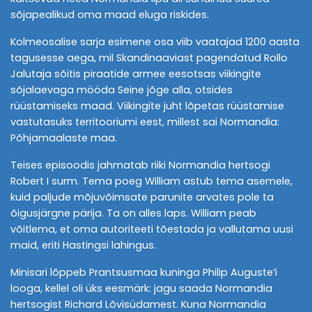
sõjapealikud oma maad eluga riskides.
Kolmeosalise sarja esimene osa viib vaatajad 1200 aasta
tagusesse aega, mil Skandinaaviast pagendatud Rollo
Jalutaja sõitis piraatide armee eesotsas viikingite
sõjalaevaga mööda Seine jõge alla, otsides
rüüstamiseks maad. Viikingite juht lõpetas rüüstamise
vastutasuks territooriumi eest, millest sai Normandia:
Põhjamaalaste maa.
Teises episoodis jahmatab riiki Normandia hertsogi
Robert I surm. Tema poeg William astub tema asemele,
kuid paljude mõjuvõimsate parunite arvates pole ta
õigusjärgne pärija. Ta on alles laps. William peab
võitlema, et oma autoriteeti tõestada ja vallutama uusi
maid, eriti Hastingsi lahingus.
Minisari lõppeb Prantsusmaa kuninga Philip Auguste‘i
looga, kellel oli üks eesmärk: jagu saada Normandia
hertsogist Richard Lõvisüdamest. Kuna Normandia