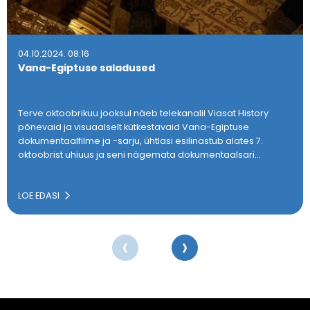
04.10.2024. 08:16
Vana-Egiptuse saladused
Terve oktoobrikuu jooksul näeb telekanalil Viasat History
põnevaid ja visuaalselt kütkestavaid Vana-Egiptuse
dokumentaalfilme ja -sarju, ühtlasi esilinastub alates 7.
oktoobrist uhiuus ja seni nägemata dokumentaalsari…
LOE EDASI
‹
›