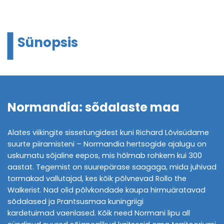
Sünopsis
Normandia: sõdalaste maa
Alates viikingite sissetungidest kuni Richard Lõvisüdame
suurte piiramisteni – Normandia hertsogide ajalugu on
uskumatu sõjaline eepos, mis hõlmab rohkem kui 300
aastat. Tegemist on suurepärase saagaga, mida juhivad
tormakad vallutajad, kes kõik põlvnevad Rollo the
Walkerist. Nad olid põlvkondade kaupa hirmuäratavad
sõdalased ja Prantsusmaa kuningriigi
kardetuimad vaenlased. Kõik need Normani lipu all