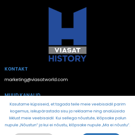
KONTAKT
marketing@viasatworld.com
MUUD KANALID
Kasutame küpsiseid, et tagada teile meie veebisaidil parim
kogemus, isikupärastada sisu ja reklaame ning analüüsida
liiklust meie veebisaidil.
Kui sellega nõustute, klõpsake palun
nupule „Nõustun“ ja kui ei nõustu, klõpsake nupule „Ma ei nõustu“.