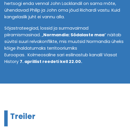
hertsogi enda vennal John Lacklandil on sama mõte,
ühendavad Philip ja John oma jõud Richardi vastu. Kuid
kangelaslik juht ei vannu alla.
Sõjastrateegiad, lossid ja surmavaimad
piiramismasinad. „
Normandia: Sõdalaste maa
“ näitab
süvitsi suuri relvakonflikte, mis muutsid Normandia üheks
kõige ihaldatumaks territooriumiks
Euroopas. Kolmeosaline sari esilinastub kanalil Viasat
History
7. aprillist reedeti kell 22.00.
Treiler