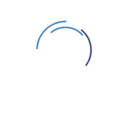
audne eesriie oli Euroopa ära jaotanud – kuid see polnud ain
sed II maailmasõja liitlased ning uued superriigid Nõukogu
õja võtmetegelased, mis neid motiveeris ja mis olid nend