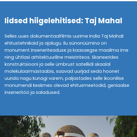
Iidsed hiigelehitised: Taj Mahal
Selles uues dokumentaalfilmis uurime India Taj Mahali
ehitustehnikaid ja ajalugu. Ilu sünonüümina on
monument inseneriteaduse ja kaasaegse maailma ime
ning ühtlasi arhitektuuriline meistriteos. Skaneerides
konstruktsiooni ja selle ümbrust satelliidi skaalal
molekulaarmastaabis, saavad uurijad seda hoonet
uurida nagu kunagi varem, paljastades selle ikoonilise
monumendi keskmes olevad ehitusmeetodid, geniaalse
inseneritöö ja saladused.