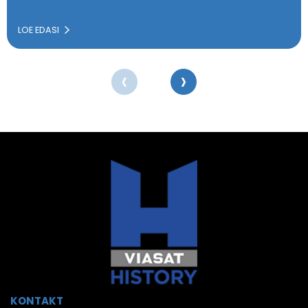
LOE EDASI
‹
›
KONTAKT