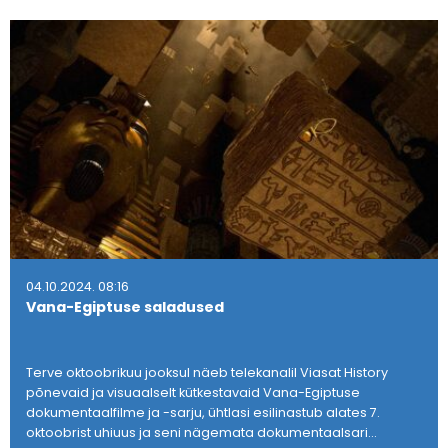
04.10.2024. 08:16
Vana-Egiptuse saladused
Terve oktoobrikuu jooksul näeb telekanalil Viasat History
põnevaid ja visuaalselt kütkestavaid Vana-Egiptuse
dokumentaalfilme ja -sarju, ühtlasi esilinastub alates 7.
oktoobrist uhiuus ja seni nägemata dokumentaalsari…