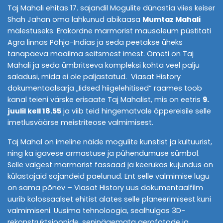
Taj Mahali ehitas 17. sajandil Mogulite dünastia viies keiser
Shah Jahan oma lahkunud abikaasa
Mumtaz Mahali
mälestuseks. Erakordne marmorist mausoleum püstitati
Agra linnas Põhja-Indias ja seda peetakse üheks
tänapäeva maailma seitsmest imest. Ometi on Taj
Mahali ja seda ümbritseva kompleksi kohta veel palju
saladusi, mida ei ole paljastatud. Viasat History
dokumentaalsarja „Iidsed hiigelehitised“ raames toob
kanal teieni värske erisaate Taj Mahalist, mis on eetris
9.
juulil kell 18.55
ja viib teid hingematvale õppereisile selle
imetlusväärse meistriteose valmimisest.
Taj Mahal on imeline näide mogulite kunstist ja kultuurist,
ning ka igavese armastuse ja pühendumuse sümbol.
Selle valgest marmorist fassaad ja keerukas kujundus on
külastajaid sajandeid paelunud. Ent selle valmimise lugu
on sama põnev – Viasat History uus dokumentaalfilm
uurib kolossaalset ehitist alates selle planeerimisest kuni
valmimiseni. Uusima tehnoloogia, sealhulgas 3D-
rekonstruktsioonide, seninägemata aerofotode ja