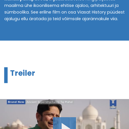
maailma ühe ikoonilisema ehitise ajaloo, arhitektuuri ja
sümboolika. See eriline film on osa Viasat History püüdest
ajalugu ellu äratada ja teid võimsale ajarännakule viia.
Treiler