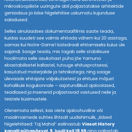
mikroskoopiliste uuringute abil paljastatakse arhitektide
geniaalsus ja iidse hiigelehitise uskumatu kujunduse
saladused.
Selles ainulaadses dokumentaalfilmis saate teada,
kuidas suudeti see valmis ehitada vähem kui 20 aastaga,
samas kui Notre-Dame’i katedraali ehitamiseks kulus üle
sajandi. Saage teada, mis tagab selle stabiilsuse
hoolimata selle asukohast püha jõe Yamuna
ebastabiilsetel kallastel, tutvuge ehitusprotsessi,
kasutatud materjalide ja tehnikatega, ning saage
ülevaade ehitajate väljakutsetest ja ehituse mõjust
kohalikule kogukonnale – asjatundlikud ajaloolased,
teadlased ja insenerid paljastavad vastused neile ja
teistele küsimustele.
Olenemata sellest, kas olete ajaloohuviline või
maailmaimede suhtes lihtsalt uudishimulik, „Iidsed
hiigelehitised: Taj Mahal“ esilinastub
Viasat History
kanalil pühapäeval, 9. juulil kell 18.55
ning paljastab