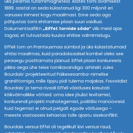
üks peamisi turismimagneteid. Alates torni avamisest
1889. aastal on seda külastanud ligi 300 miljonit eri
vanuses inimest kogu maailmast. Enne seda aga
põhjustas torni ehitamise plaan suuri vaidlusi.
Dokumentaalfilm
„Eiffel: tornide sõda“
viib meid ajas
tagasi, et tutvustada kuulsa ehitise valmimislugu.
Eiffeli torn on Prantsusmaa sümbol ja üks külastatumaid
ehitisi maailmas, kuid paradoksaalsel kombel oleks see
peaaegu püstitamata jäänud. Eiffeli plaan konkureeris
pikka aega ühe teise tornikavandiga: arhitekt Jules
Bourdais’ projekteeritud Päikesesamba-nimelise
graniittorniga, mille tippu pidi tulema majakas. Favoriidist
Bourdais’ ja tema rivaali Eiffeli võistluses kasutati
kõikvõimalikke võtteid: oma idee jõulist levitamist,
konkurendi projekti mahategemist, poliitilisi manöövreid.
Kuid tegemist ei olnud pelgalt egode võitlusega –
meeste vastasseis kehastas tolle ajastu sisekonflikti.
Bourdais
versus
Eiffel oli tegelikult kivi
versus
raud,