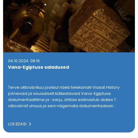
04.10.2024. 08:16
Vana-Egiptuse saladused
Terve oktoobrikuu jooksul näeb telekanalil Viasat History
põnevaid ja visuaalselt kütkestavaid Vana-Egiptuse
dokumentaalfilme ja -sarju, ühtlasi esilinastub alates 7.
oktoobrist uhiuus ja seni nägemata dokumentaalsari…
LOE EDASI