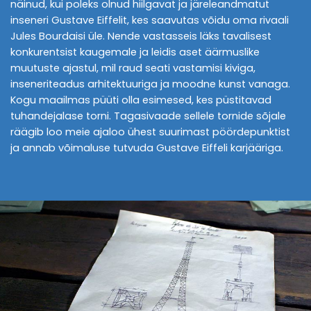
näinud, kui poleks olnud hiilgavat ja järeleandmatut
inseneri Gustave Eiffelit, kes saavutas võidu oma rivaali
Jules Bourdaisi üle. Nende vastasseis läks tavalisest
konkurentsist kaugemale ja leidis aset äärmuslike
muutuste ajastul, mil raud seati vastamisi kiviga,
inseneriteadus arhitektuuriga ja moodne kunst vanaga.
Kogu maailmas püüti olla esimesed, kes püstitavad
tuhandejalase torni. Tagasivaade sellele tornide sõjale
räägib loo meie ajaloo ühest suurimast pöördepunktist
ja annab võimaluse tutvuda Gustave Eiffeli karjääriga.