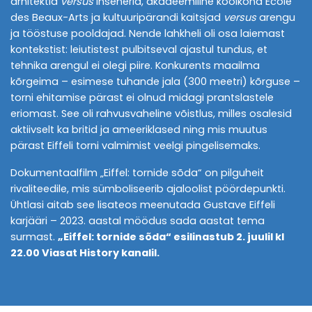
arhitektid
versus
insenerid, akadeemiline koolkond École
des Beaux-Arts ja kultuuripärandi kaitsjad
versus
arengu
ja tööstuse pooldajad. Nende lahkheli oli osa laiemast
kontekstist: leiutistest pulbitseval ajastul tundus, et
tehnika arengul ei olegi piire. Konkurents maailma
kõrgeima – esimese tuhande jala (300 meetri) kõrguse –
torni ehitamise pärast ei olnud midagi prantslastele
eriomast. See oli rahvusvaheline võistlus, milles osalesid
aktiivselt ka britid ja ameeriklased ning mis muutus
pärast Eiffeli torni valmimist veelgi pingelisemaks.
Dokumentaalfilm „Eiffel: tornide sõda“ on pilguheit
rivaliteedile, mis sümboliseerib ajaloolist pöördepunkti.
Ühtlasi aitab see lisateos meenutada Gustave Eiffeli
karjääri – 2023. aastal möödus sada aastat tema
surmast.
„Eiffel: tornide sõda“ esilinastub 2. juulil kl
22.00 Viasat History kanalil.