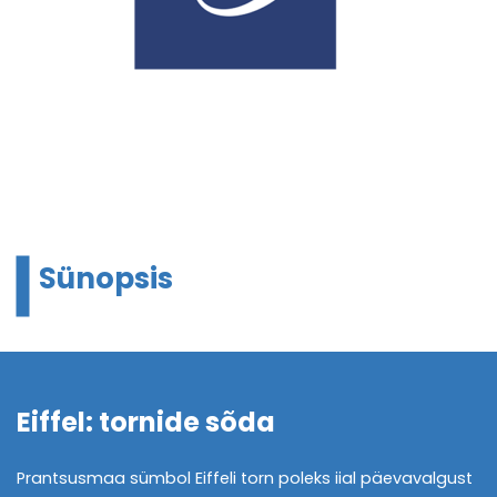
Sünopsis
Eiffel: tornide sõda
Prantsusmaa sümbol Eiffeli torn poleks iial päevavalgust