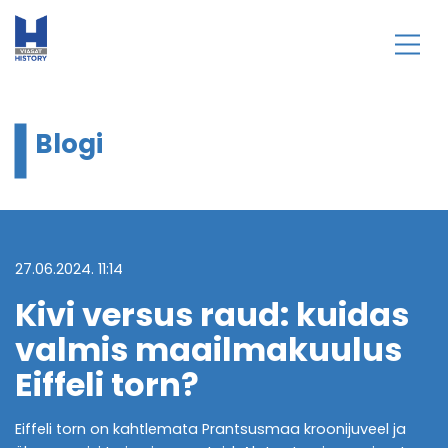
Blogi
27.06.2024. 11:14
Kivi versus raud: kuidas
valmis maailmakuulus
Eiffeli torn?
Eiffeli torn on kahtlemata Prantsusmaa kroonijuveel ja