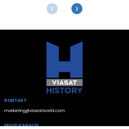
‹
›
KONTAKT
marketing@viasatworld.com
MUUD KANALID