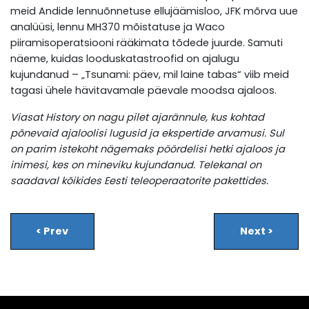
meid Andide lennuõnnetuse ellujäämisloo, JFK mõrva uue
analüüsi, lennu MH370 mõistatuse ja Waco
piiramisoperatsiooni rääkimata tõdede juurde. Samuti
näeme, kuidas looduskatastroofid on ajalugu
kujundanud – „Tsunami: päev, mil laine tabas“ viib meid
tagasi ühele hävitavamale päevale moodsa ajaloos.
Viasat History on nagu pilet ajarännule, kus kohtad
põnevaid ajaloolisi lugusid ja ekspertide arvamusi. Sul
on parim istekoht nägemaks pöördelisi hetki ajaloos ja
inimesi, kes on mineviku kujundanud. Telekanal on
saadaval kõikides Eesti teleoperaatorite pakettides.
<
Prev
Next
>