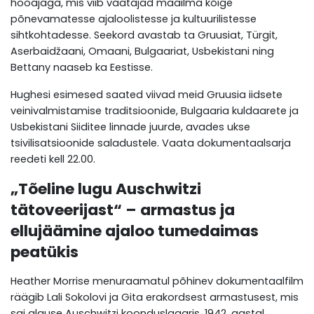
hooajaga, mis viib vaatajad maailma kõige
põnevamatesse ajaloolistesse ja kultuurilistesse
sihtkohtadesse. Seekord avastab ta Gruusiat, Türgit,
Aserbaidžaani, Omaani, Bulgaariat, Usbekistani ning
Bettany naaseb ka Eestisse.
Hughesi esimesed saated viivad meid Gruusia iidsete
veinivalmistamise traditsioonide, Bulgaaria kuldaarete ja
Usbekistani Siiditee linnade juurde, avades ukse
tsivilisatsioonide saladustele. Vaata dokumentaalsarja
reedeti kell 22.00.
„Tõeline lugu Auschwitzi
tätoveerijast“ – armastus ja
ellujäämine ajaloo tumedaimas
peatükis
Heather Morrise menuraamatul põhinev dokumentaalfilm
räägib Lali Sokolovi ja Gita erakordsest armastusest, mis
sai alguse Auschwitzi koonduslaagris. 1942. aastal