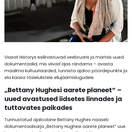
Viasat Historys esilinastuvad veebruaris ja märtsis uued
dokumentaalid, mis viivad ajas rändama – avasta
maailma kultuuriaarded, tunnista ajaloo pöördepunkte ja
ela kaasa tõsielulistele ellujäämislugudele.
„Bettany Hughesi aarete planeet“ –
uued avastused iidsetes linnades ja
tuttavates paikades
Tunnustatud ajaloolane Bettany Hughes naaseb
dokumentaalsarja „Bettany Hughesi aarete planeet“ uue