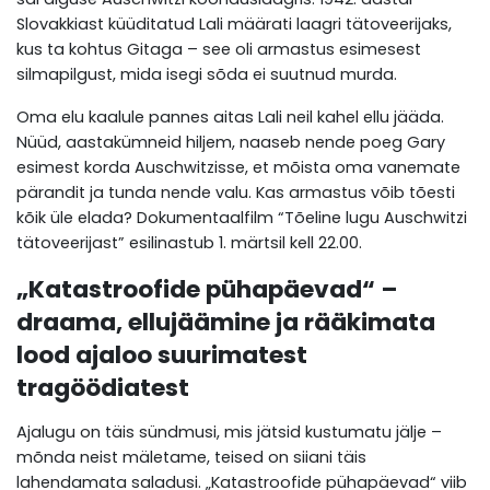
Slovakkiast küüditatud Lali määrati laagri tätoveerijaks,
kus ta kohtus Gitaga – see oli armastus esimesest
silmapilgust, mida isegi sõda ei suutnud murda.
Oma elu kaalule pannes aitas Lali neil kahel ellu jääda.
Nüüd, aastakümneid hiljem, naaseb nende poeg Gary
esimest korda Auschwitzisse, et mõista oma vanemate
pärandit ja tunda nende valu. Kas armastus võib tõesti
kõik üle elada? Dokumentaalfilm “Tõeline lugu Auschwitzi
tätoveerijast” esilinastub 1. märtsil kell 22.00.
„Katastroofide pühapäevad“ –
draama, ellujäämine ja rääkimata
lood ajaloo suurimatest
tragöödiatest
Ajalugu on täis sündmusi, mis jätsid kustumatu jälje –
mõnda neist mäletame, teised on siiani täis
lahendamata saladusi. „Katastroofide pühapäevad“ viib