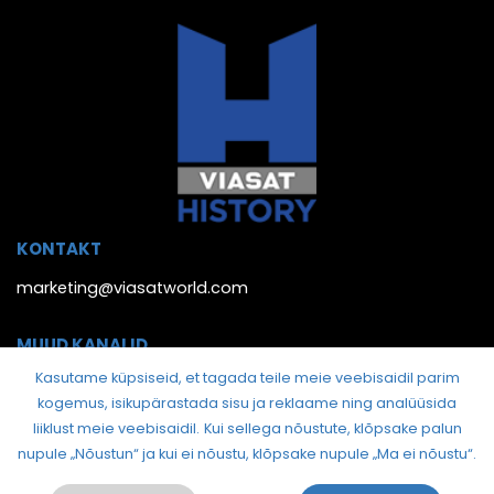
KONTAKT
marketing@viasatworld.com
MUUD KANALID
Kasutame küpsiseid, et tagada teile meie veebisaidil parim
kogemus, isikupärastada sisu ja reklaame ning analüüsida
liiklust meie veebisaidil.
Kui sellega nõustute, klõpsake palun
nupule „Nõustun“ ja kui ei nõustu, klõpsake nupule „Ma ei nõustu“.