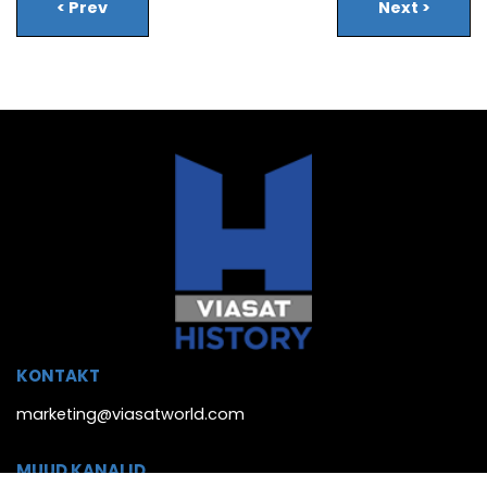
<
Prev
Next
>
KONTAKT
marketing@viasatworld.com
MUUD KANALID