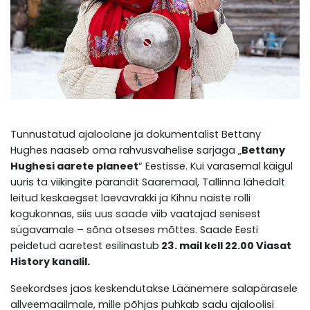
Tunnustatud ajaloolane ja dokumentalist Bettany
Hughes naaseb oma rahvusvahelise sarjaga „
Bettany
Hughesi aarete planeet
“ Eestisse. Kui varasemal käigul
uuris ta viikingite pärandit Saaremaal, Tallinna lähedalt
leitud keskaegset laevavrakki ja Kihnu naiste rolli
kogukonnas, siis uus saade viib vaatajad senisest
sügavamale – sõna otseses mõttes. Saade Eesti
peidetud aaretest esilinastub
23. mail kell 22.00 Viasat
History kanalil.
Seekordses jaos keskendutakse Läänemere salapärasele
allveemaailmale, mille põhjas puhkab sadu ajaloolisi