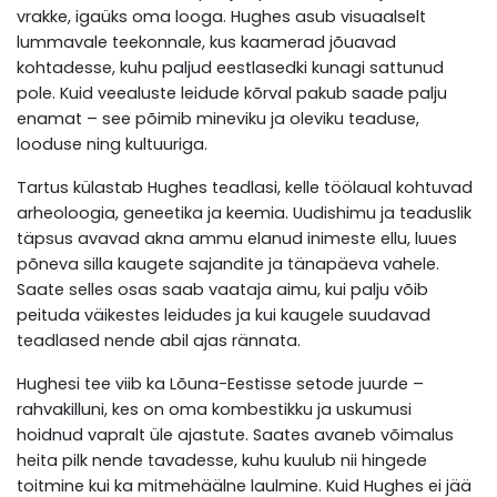
vrakke, igaüks oma looga. Hughes asub visuaalselt
lummavale teekonnale, kus kaamerad jõuavad
kohtadesse, kuhu paljud eestlasedki kunagi sattunud
pole. Kuid veealuste leidude kõrval pakub saade palju
enamat – see põimib mineviku ja oleviku teaduse,
looduse ning kultuuriga.
Tartus külastab Hughes teadlasi, kelle töölaual kohtuvad
arheoloogia, geneetika ja keemia. Uudishimu ja teaduslik
täpsus avavad akna ammu elanud inimeste ellu, luues
põneva silla kaugete sajandite ja tänapäeva vahele.
Saate selles osas saab vaataja aimu, kui palju võib
peituda väikestes leidudes ja kui kaugele suudavad
teadlased nende abil ajas rännata.
Hughesi tee viib ka Lõuna-Eestisse setode juurde –
rahvakilluni, kes on oma kombestikku ja uskumusi
hoidnud vapralt üle ajastute. Saates avaneb võimalus
heita pilk nende tavadesse, kuhu kuulub nii hingede
toitmine kui ka mitmehäälne laulmine. Kuid Hughes ei jää