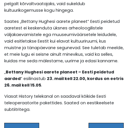
pelgalt kõrvaltvaatajaks, vaid sukeldub
kultuurikogemusse kogu hingega.
Saates „Bettany Hughesi aarete planeet“ Eesti peidetud
aaretest ei keskenduta üksnes arheoloogilistele
väljakaevamistele ega muuseumiväärsetele leidudele,
vaid esitletakse Eestit kui elavat kultuuriruumi, kus
muistne ja tänapäevane segunevad. See tuletab meelde,
et meie lugu ei seisne ainult minevikus, vaid ka selles,
kuidas me seda mälestame, uurime ja edasi kanname.
„
Bettany Hughesi aarete planeet – Eesti peidetud
aarded
“ esilinastub
23. mail kell 22.00, kordus on eetris
26. mail kell 15.05
.
Viasat History telekanal on saadaval kõikide Eesti
teleoperaatorite pakettides. Saated on eestikeelsete
subtiitritega.