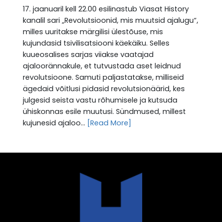
17. jaanuaril kell 22.00 esilinastub Viasat History
kanalil sari „Revolutsioonid, mis muutsid ajalugu“,
milles uuritakse märgilisi ülestõuse, mis
kujundasid tsivilisatsiooni käekäiku. Selles
kuueosalises sarjas viiakse vaatajad
ajaloorännakule, et tutvustada aset leidnud
revolutsioone. Samuti paljastatakse, milliseid
ägedaid võitlusi pidasid revolutsionäärid, kes
julgesid seista vastu rõhumisele ja kutsuda
ühiskonnas esile muutusi. Sündmused, millest
kujunesid ajaloo...
[Read More]