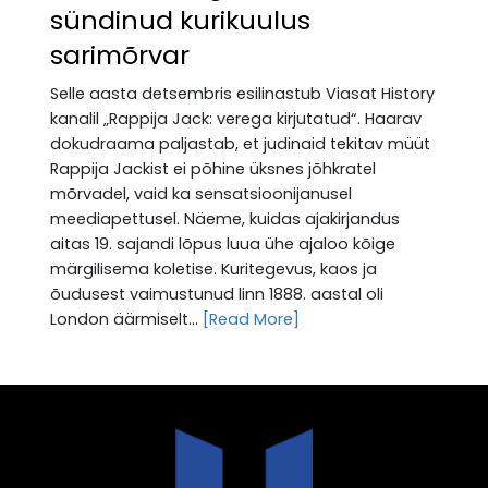
sündinud kurikuulus
sarimõrvar
Selle aasta detsembris esilinastub Viasat History
kanalil „Rappija Jack: verega kirjutatud“. Haarav
dokudraama paljastab, et judinaid tekitav müüt
Rappija Jackist ei põhine üksnes jõhkratel
mõrvadel, vaid ka sensatsioonijanusel
meediapettusel. Näeme, kuidas ajakirjandus
aitas 19. sajandi lõpus luua ühe ajaloo kõige
märgilisema koletise. Kuritegevus, kaos ja
õudusest vaimustunud linn 1888. aastal oli
London äärmiselt...
[Read More]