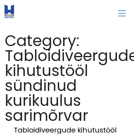
Category:
Tabloidiveergud
kihutustööl
sündinud
kurikuulus
sarimõrvar
Tabloidiveergude kihutustööl