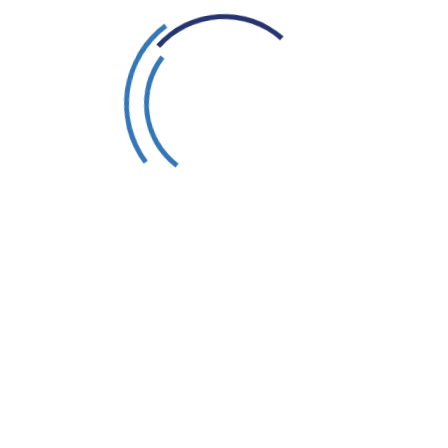
tuse pakkumine. Pealkirjad muutusid järjest teatraalsemak
eks midagi veelgi sensatsioonilisemat.
ntuuri punase tindiga kirjutatud kiri. Rappija Jacki nimega
 ajakirjandusele kirjutanud mõrvar mõjus vastupandamatult
nik Fred Best, et võltsis kirja selleks, et rohkem lehti mü
ima.
arimõrvari narratiivi