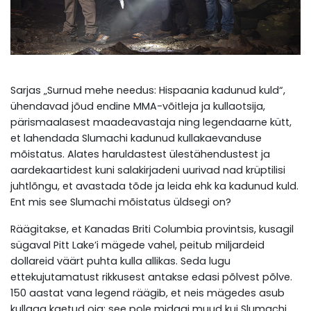
Sarjas „Surnud mehe needus: Hispaania kadunud kuld“,
ühendavad jõud endine MMA-võitleja ja kullaotsija,
pärismaalasest maadeavastaja ning legendaarne kütt,
et lahendada Slumachi kadunud kullakaevanduse
mõistatus. Alates haruldastest ülestähendustest ja
aardekaartidest kuni salakirjadeni uurivad nad krüptilisi
juhtlõngu, et avastada tõde ja leida ehk ka kadunud kuld.
Ent mis see Slumachi mõistatus üldsegi on?
Räägitakse, et Kanadas Briti Columbia provintsis, kusagil
sügaval Pitt Lake’i mägede vahel, peitub miljardeid
dollareid väärt puhta kulla allikas. Seda lugu
ettekujutamatust rikkusest antakse edasi põlvest põlve.
150 aastat vana legend räägib, et neis mägedes asub
kullaga kaetud oja: see pole midagi muud kui Slumachi