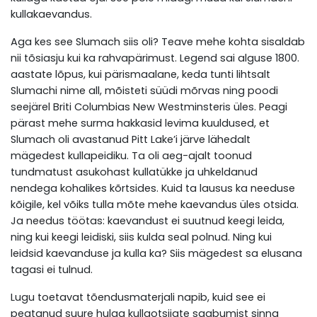
kullakaevandus.
Aga kes see Slumach siis oli? Teave mehe kohta sisaldab
nii tõsiasju kui ka rahvapärimust. Legend sai alguse 1800.
aastate lõpus, kui pärismaalane, keda tunti lihtsalt
Slumachi nime all, mõisteti süüdi mõrvas ning poodi
seejärel Briti Columbias New Westminsteris üles. Peagi
pärast mehe surma hakkasid levima kuuldused, et
Slumach oli avastanud Pitt Lake’i järve lähedalt
mägedest kullapeidiku. Ta oli aeg-ajalt toonud
tundmatust asukohast kullatükke ja uhkeldanud
nendega kohalikes kõrtsides. Kuid ta lausus ka needuse
kõigile, kel võiks tulla mõte mehe kaevandus üles otsida.
Ja needus töötas: kaevandust ei suutnud keegi leida,
ning kui keegi leidiski, siis kulda seal polnud. Ning kui
leidsid kaevanduse ja kulla ka? Siis mägedest sa elusana
tagasi ei tulnud.
Lugu toetavat tõendusmaterjali napib, kuid see ei
peatanud suure hulga kullaotsijate saabumist sinna