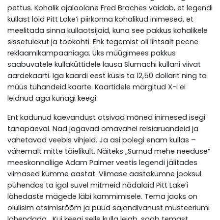
pettus. Kohalik ajaloolane Fred Braches väidab, et legendi
kullast lõid Pitt Lake’i piirkonna kohalikud inimesed, et
meelitada sinna kullaotsijaid, kuna see pakkus kohalikele
sissetulekut ja töökohti. Ehk tegemist oli lihtsalt peene
reklaamikampaaniaga. Üks müügimees pakkus
saabuvatele kullaküttidele lausa Slumachi kullani viivat
aardekaarti. Iga kaardi eest küsis ta 12,50 dollarit ning ta
müüs tuhandeid kaarte. Kaartidele märgitud X-i ei
leidnud aga kunagi keegi.
Ent kadunud kaevandust otsivad mõned inimesed isegi
tänapäeval. Nad jagavad omavahel reisiaruandeid ja
vahetavad veebis vihjeid. Ja asi polegi enam kullas –
vähemalt mitte täielikult. Näiteks „Surnud mehe needuse“
meeskonnaliige Adam Palmer veetis legendi jälitades
viimased kümme aastat. Viimase aastakümne jooksul
pühendas ta igal suvel mitmeid nädalaid Pitt Lake’i
lähedaste mägede läbi kammimisele. Tema jaoks on
olulisim otsimisrõõm ja püüd sajandivanust müsteeriumi
lahendada. „Kui keegi selle kulla leiab, saab temast