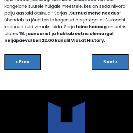
kangelane suurele hulgale meestele, kes on seda niivõrd
palju aastaid otsinud.“ Sarjas „
Surnud mehe needus
“
ühendab ta jõud teiste kogenud otsijatega, et Slumachi
kadunud kuld viimaks leida. Sarja
teine hooaeg
on eetris
alates
18. jaanuarist ja hakkab eetris olema igal
neljapäeval kell 22.00 kanalil Viasat History.
<
Prev
Next
>