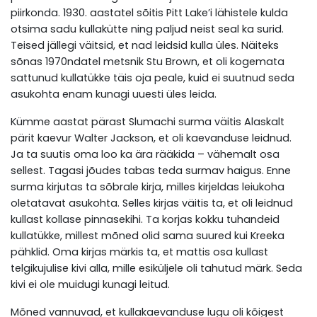
piirkonda. 1930. aastatel sõitis Pitt Lake’i lähistele kulda
otsima sadu kullakütte ning paljud neist seal ka surid.
Teised jällegi väitsid, et nad leidsid kulla üles. Näiteks
sõnas 1970ndatel metsnik Stu Brown, et oli kogemata
sattunud kullatükke täis oja peale, kuid ei suutnud seda
asukohta enam kunagi uuesti üles leida.
Kümme aastat pärast Slumachi surma väitis Alaskalt
pärit kaevur Walter Jackson, et oli kaevanduse leidnud.
Ja ta suutis oma loo ka ära rääkida – vähemalt osa
sellest. Tagasi jõudes tabas teda surmav haigus. Enne
surma kirjutas ta sõbrale kirja, milles kirjeldas leiukoha
oletatavat asukohta. Selles kirjas väitis ta, et oli leidnud
kullast kollase pinnasekihi. Ta korjas kokku tuhandeid
kullatükke, millest mõned olid sama suured kui Kreeka
pähklid. Oma kirjas märkis ta, et mattis osa kullast
telgikujulise kivi alla, mille esiküljele oli tahutud märk. Seda
kivi ei ole muidugi kunagi leitud.
Mõned vannuvad, et kullakaevanduse lugu oli kõigest