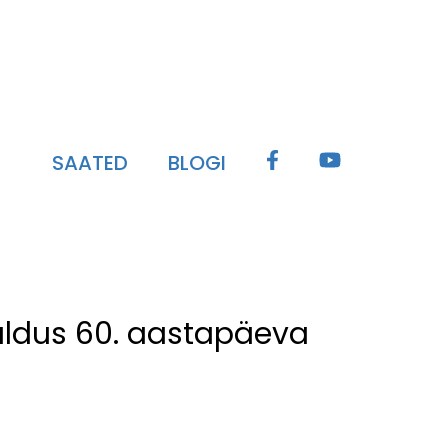
SAATED
BLOGI
aldus 60. aastapäeva