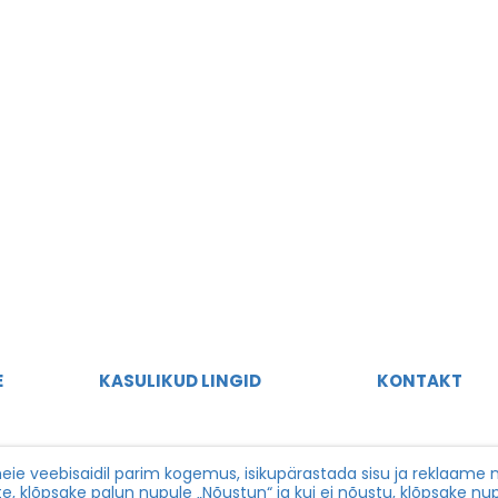
E
KASULIKUD LINGID
KONTAKT
marketing@v
Privaatsuspoliitika
ie veebisaidil parim kogemus, isikupärastada sisu ja reklaame nin
te, klõpsake palun nupule „Nõustun“ ja kui ei nõustu, klõpsake nup