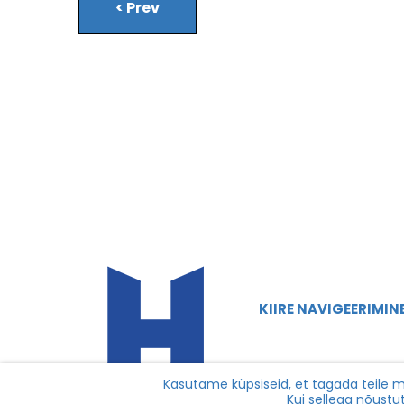
<
Prev
KIIRE NAVIGEERIMIN
Alusta
Telekava
Kasutame küpsiseid, et tagada teile me
Kui sellega nõustu