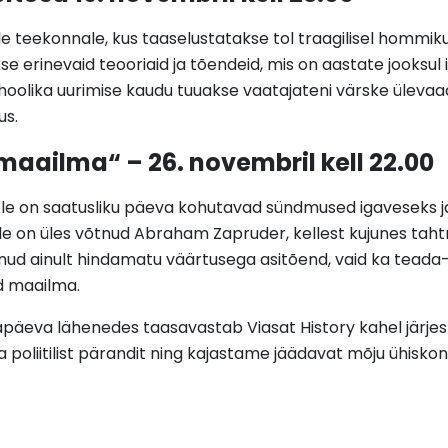
eekonnale, kus taaselustatakse tol traagilisel hommikul D
se erinevaid teooriaid ja tõendeid, mis on aastate jooksul i
 hoolika uurimise kaudu tuuakse vaatajateni värske üleva
us.
maailma“ – 26. novembril kell 22.00
lele on saatusliku päeva kohutavad sündmused igaveseks
lle on üles võtnud Abraham Zapruder, kellest kujunes tah
anud ainult hindamatu väärtusega asitõend, vaid ka teada
ud maailma.
päeva lähenedes taasavastab Viasat History kahel järjesti
u ja poliitilist pärandit ning kajastame jäädavat mõju ühi