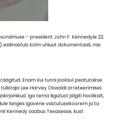
oosündmuse – president John F. Kennedyle 22.
) esilinastub kolm uhiuut dokumentaali, mis
 räägitud. Enam kui tunni jooksul peatutakse
tulistaja Lee Harvey Oswaldi arreteerimisel.
janikud. Iga tema liigutust jälgiti hoolikalt,
e õlule langes igavene vastutusekoorem ja ta
 mil Kennedy saabus Texasesse, kust