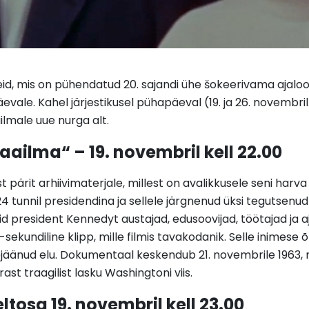
eid, mis on pühendatud 20. sajandi ühe šokeerivama ajal
vale. Kahel järjestikusel pühapäeval (19. ja 26. novembril
ilmale uue nurga alt.
aailma“ – 19. novembril kell 22.00
pärit arhiivimaterjale, millest on avalikkusele seni harva
 tunnil presidendina ja sellele järgnenud üksi tegutsenud 
president Kennedyt austajad, edusoovijad, töötajad ja ajakir
-sekundiline klipp, mille filmis tavakodanik. Selle inimes
lejäänud elu. Dokumentaal keskendub 21. novembrile 1963,
ast traagilist lasku Washingtoni viis.
ltosa 19. novembril kell 23.00