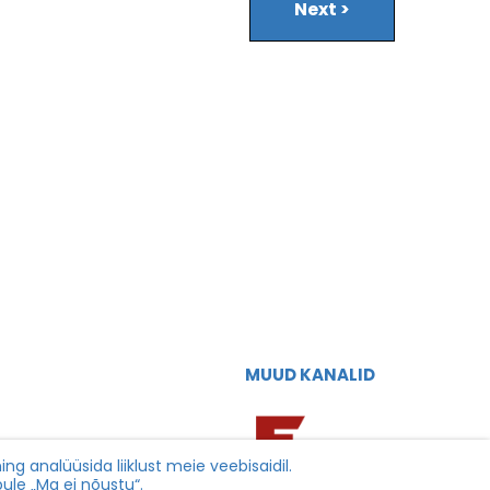
Next
>
MUUD KANALID
iasatworld.com
g analüüsida liiklust meie veebisaidil.
ule „Ma ei nõustu“.