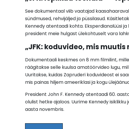
See dokumentaal viib vaatajad kaasahaaravale t
sündmused, rehvijäljed ja püssilasud. Käsitletak
Kennedy atentaadi kohta. Eksperdianalüüsi ja
president meie hulgast ülekohtuselt vara lahk
„JFK: koduvideo, mis muutis 
Dokumentaali keskmes on 8 mm filmilint, mil
räägitakse selle kuulsa amatöörvideo lugu, mi
Uuritakse, kuidas Zapruderi koduvideost ei sa
mis painas hiljem ameeriklasi ja kogu ülejään
President John F. Kennedy atentaadi 60. aasta
olulist hetke ajaloos. Uurime Kennedy isiklikk
aasta novembris.