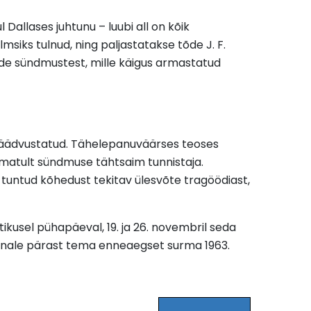
allases juhtunu – luubi all on kõik
lmsiks tulnud, ning paljastatakse tõde J. F.
ade sündmustest, mille käigus armastatud
 jäädvustatud. Tähelepanuväärses teoses
tmatult sündmuse tähtsaim tunnistaja.
-tuntud kõhedust tekitav ülesvõte tragöödiast,
kusel pühapäeval, 19. ja 26. novembril seda
skonnale pärast tema enneaegset surma 1963.