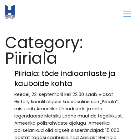
Category:
Piiriala
Piiriala: tõde indiaanlaste ja
kauboide kohta
Reedel, 22. septembril kell 22.00 saab Viasat
History kanalil alguse kuueosaline sari „Piiriala“,
mis uurib Ameerika Ühendriikide ja selle
legendaarse Metsiku Lääne müütide tegelikkust.
Ameerika põlisrahvaste ajalugu Ameerika
põliselanikud olid algselt sisserändajad: 15 000
aastat tagasi saabusid nad Aasiast Beringia