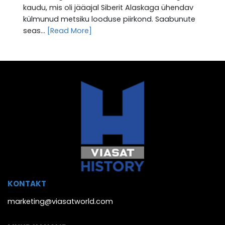
kaudu, mis oli jääajal Siberit Alaskaga ühendav
külmunud metsiku looduse piirkond. Saabunute
seas...
[Read More]
KONTAKT
marketing@viasatworld.com