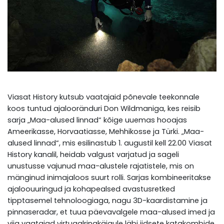
Viasat History kutsub vaatajaid põnevale teekonnale
koos tuntud ajalooränduri Don Wildmaniga, kes reisib
sarja „Maa-alused linnad“ kõige uuemas hooajas
Ameerikasse, Horvaatiasse, Mehhikosse ja Türki. „Maa-
alused linnad“, mis esilinastub 1. augustil kell 22.00 Viasat
History kanalil, heidab valgust varjatud ja sageli
unustusse vajunud maa-alustele rajatistele, mis on
mänginud inimajaloos suurt rolli. Sarjas kombineeritakse
ajaloouuringud ja kohapealsed avastusretked
tipptasemel tehnoloogiaga, nagu 3D-kaardistamine ja
pinnaseradar, et tuua päevavalgele maa-alused imed ja
viia vaatajad virtuaalringkäigule läbi iidsete katakombide,