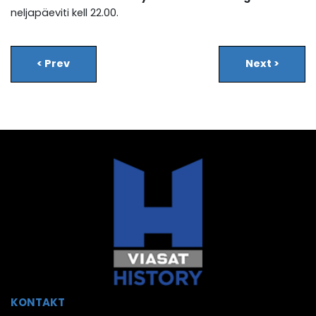
neljapäeviti kell 22.00.
<
Prev
Next
>
KONTAKT