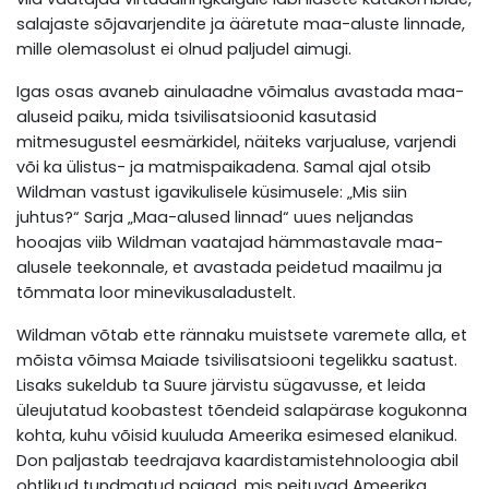
salajaste sõjavarjendite ja ääretute maa-aluste linnade,
mille olemasolust ei olnud paljudel aimugi.
Igas osas avaneb ainulaadne võimalus avastada maa-
aluseid paiku, mida tsivilisatsioonid kasutasid
mitmesugustel eesmärkidel, näiteks varjualuse, varjendi
või ka ülistus- ja matmispaikadena. Samal ajal otsib
Wildman vastust igavikulisele küsimusele: „Mis siin
juhtus?“ Sarja „Maa-alused linnad“ uues neljandas
hooajas viib Wildman vaatajad hämmastavale maa-
alusele teekonnale, et avastada peidetud maailmu ja
tõmmata loor minevikusaladustelt.
Wildman võtab ette rännaku muistsete varemete alla, et
mõista võimsa Maiade tsivilisatsiooni tegelikku saatust.
Lisaks sukeldub ta Suure järvistu sügavusse, et leida
üleujutatud koobastest tõendeid salapärase kogukonna
kohta, kuhu võisid kuuluda Ameerika esimesed elanikud.
Don paljastab teedrajava kaardistamistehnoloogia abil
ohtlikud tundmatud paigad, mis peituvad Ameerika