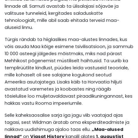
linnade all. Samuti avastab ta ülisalajasi sõjaväe ja
valitsuse tunneleid, kergitades saladuskatte
tehnoloogialt, mille abil saab ehitada terveid maa-
aluseid linnu.
Türgis rändab ta hiiglaslikes maa-alustes linnades, kus
võis asuda Maa kõige esimene tsivilisatsioon, ja sammub
10 000 asteegi jälgedes mõistmaks, miks nad pärast
Mehhikost põgenemist müstiliselt haihtusid. Ta uurib ka
templirüütlite kindlust, püüdes leida vastuseid teooriale,
mille kohaselt oli see salajane kogukond seotud
Ameerika asutajatega. Lisaks käib ta Horvaatia hiljuti
avastatud varemetes ja koobastes ning räägib
tõsielulise loo muljetavaldavast piraadikuningannast, kes
hakkas vastu Rooma impeeriumile.
Selle kaheksaosalise sarja iga jagu viib vaatajad ajas
tagasi, sest Wildman äratab oma eksperditeadmiste ja
nakkava uudishimuga ajaloo taas ellu.
„Maa-alused
linnad“
on
Viasat History
kanalil alates
1. augustist