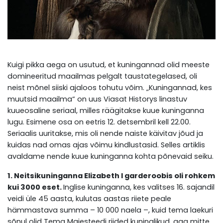
Kuigi pikka aega on usutud, et kuningannad olid meeste
domineeritud maailmas pelgalt taustategelased, oli
neist mõnel siiski ajaloos tohutu võim. „Kuningannad, kes
muutsid maailma“ on uus Viasat Historys linastuv
kuueosaline seriaal, milles räägitakse kuue kuninganna
lugu. Esimene osa on eetris 12. detsembril kell 22.00.
Seriaalis uuritakse, mis oli nende naiste käivitav jõud ja
kuidas nad omas ajas võimu kindlustasid. Selles artiklis
avaldame nende kuue kuninganna kohta põnevaid seiku.
1. Neitsikuninganna Elizabeth I garderoobis oli rohkem
kui 3000 eset.
Inglise kuninganna, kes valitses 16. sajandil
veidi üle 45 aasta, kulutas aastas riiete peale
hämmastava summa – 10 000 naela –, kuid tema laekuri
sõnul olid Tema Majesteedi riided kuninglikud, aga mitte