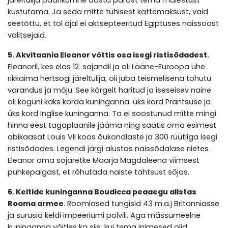
kustutama. Ja seda mitte tühisest kättemaksust, vaid
seetõttu, et tol ajal ei aktsepteeritud Egiptuses naissoost
valitsejaid.
5. Akvitaania Eleanor võttis osa isegi ristisõdadest.
Eleanoril, kes elas 12. sajandil ja oli Lääne-Euroopa ühe
rikkaima hertsogi järeltulija, oli juba teismelisena tohutu
varandus ja mõju. See kõrgelt haritud ja iseseisev naine
oli koguni kaks korda kuninganna: üks kord Prantsuse ja
üks kord Inglise kuninganna. Ta ei soostunud mitte mingi
hinna eest tagaplaanile jääma ning saatis oma esimest
abikaasat Louis VII koos õukondlaste ja 300 rüütliga isegi
ristisõdades. Legendi järgi alustas naissõdalase riietes
Eleanor oma sõjaretke Maarja Magdaleena viimsest
puhkepaigast, et rõhutada naiste tähtsust sõjas.
6. Keltide kuninganna Boudicca peaaegu alistas
Rooma armee
. Roomlased tungisid 43 m.a.j Britanniasse
ja surusid keldi impeeriumi põlvili. Aga mässumeelne
kuninganna võitles ka siis, kui tema inimesed olid