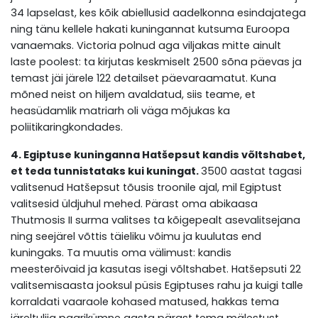
34 lapselast, kes kõik abiellusid aadelkonna esindajatega
ning tänu kellele hakati kuningannat kutsuma Euroopa
vanaemaks. Victoria polnud aga viljakas mitte ainult
laste poolest: ta kirjutas keskmiselt 2500 sõna päevas ja
temast jäi järele 122 detailset päevaraamatut. Kuna
mõned neist on hiljem avaldatud, siis teame, et
heasüdamlik matriarh oli väga mõjukas ka
poliitikaringkondades.
4. Egiptuse kuninganna Hatšepsut kandis võltshabet,
et teda tunnistataks kui kuningat.
3500 aastat tagasi
valitsenud Hatšepsut tõusis troonile ajal, mil Egiptust
valitsesid üldjuhul mehed. Pärast oma abikaasa
Thutmosis II surma valitses ta kõigepealt asevalitsejana
ning seejärel võttis täieliku võimu ja kuulutas end
kuningaks. Ta muutis oma välimust: kandis
meesterõivaid ja kasutas isegi võltshabet. Hatšepsuti 22
valitsemisaasta jooksul püsis Egiptuses rahu ja kuigi talle
korraldati vaaraole kohased matused, hakkas tema
järeltulija paarikümne aasta pärast tema mälestust