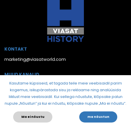
KONTAKT
marketing@viasatworld.com
MUUD KANALID
Kasutame küpsiseid, et tagada teile meie veebisaidil parim
kogemus, isikupärastada sisu ja reklaame ning analüüsida
liiklust meie veebisaidil.
Kui sellega nõustute, klõpsake palun
nupule „Nõustun“ ja kui ei nõustu, klõpsake nupule „Ma ei nõustu“.
Ma ei nõustu
ma nõustun
© 2026. Viasat History Estonia