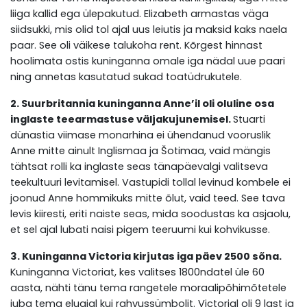
liiga kallid ega ülepakutud. Elizabeth armastas väga
siidsukki, mis olid tol ajal uus leiutis ja maksid kaks naela
paar. See oli väikese talukoha rent. Kõrgest hinnast
hoolimata ostis kuninganna omale iga nädal uue paari
ning annetas kasutatud sukad toatüdrukutele.
2. Suurbritannia kuninganna Anne’il oli oluline osa
inglaste teearmastuse väljakujunemisel.
Stuarti
dünastia viimase monarhina ei ühendanud vooruslik
Anne mitte ainult Inglismaa ja Šotimaa, vaid mängis
tähtsat rolli ka inglaste seas tänapäevalgi valitseva
teekultuuri levitamisel. Vastupidi tollal levinud kombele ei
joonud Anne hommikuks mitte õlut, vaid teed. See tava
levis kiiresti, eriti naiste seas, mida soodustas ka asjaolu,
et sel ajal lubati naisi pigem teeruumi kui kohvikusse.
3. Kuninganna Victoria kirjutas iga päev 2500 sõna.
Kuninganna Victoriat, kes valitses 1800ndatel üle 60
aasta, nähti tänu tema rangetele moraalipõhimõtetele
juba tema eluajal kui rahvussümbolit. Victorial oli 9 last ja