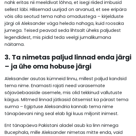
nahk eritas nii meeldivat lõhna, et isegi riided imbusid
sellest läbi. Hilisemad uurijad on arvanud, et see eripära
võis olla seotud tema naha omadustega – kirjelduste
järgi oli Aleksander väga heleda nahaga, kuid roosaka
jumega. Teised peavad seda lihtsalt üheks paljudest
legendidest, mis pidid teda veelgi jumalikumana
näitama.
3. Ta nimetas paljud linnad enda järgi
– ja ühe oma hobuse järgi
Aleksander asutas kümneid linnu, millest paljud kandsid
tema nime. Enamasti rajati need varasemate
sõjaväebaaside asemele, mis olid tekkinud vallutuste
käigus. Mitmed linnad jätkasid õitsemist ka pärast tema
surma – Egiptuse Aleksandria kannab tema nime
tänapäevani ning seal elab ligi kuus miljonit inimest.
Ent tänapäeva Pakistani aladel asub ka linn nimega
Bucephala, mille Aleksander nimetas mitte enda, vaid