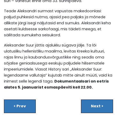
suri – vahetult enne oma 33. sünnipäeva.
Teade Aleksandri surmast vapustas makedoonlasi:
paljud puhkesid nutma, ajasid pea paljaks ja mõnede
allikate järgi isegi näljutasid end surnuks. Aleksandri keha
asetati kuldsesse sarkofaagi, mis täideti meega, et
säilitada surnukeha seisukord.
Aleksander Suur jättis ajalukku sügava jälje. Ta lõi
ulatusliku hellenistliku maailma, levitas Kreeka kultuuri,
rajas linnu ja kaubandusvõrgustikke ning seadis oma
sõjalise geniaalsusega eeskuju paljudele hilisematele
impeeriumidele. Viasat History sari „Aleksander Suur:
legendaarne vallutaja” kujutab mitte ainult müüti, vaid ka
inimest selle legendi taga.
Dokumentaalsari on eetris
alates 5. jaanuarist esmaspäeviti kell 22.00.
<
Prev
Next
>