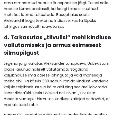
oma armastatud hobuse Bucephaluse järgi. Ta sai selle
hobuse kümneaastaselt, kui keegi teine ei suutnud
metsikut looma taltsutada. Bucephalus saatis
Aleksandrit kogu teekonna Indiasse, kus ta lõpuks
lahingus surmavalt haavata sai.
4. Ta kasutas „tiivulisi” mehi kindluse
vallutamiseks ja armus esimesest
silmapilgust
Legendi järgi vallutas Aleksander tänapäeva Usbekistani
aladel asunud näiliselt vallutamatu Sogdiana
kaljukindluse ilma otsese lahinguta ja vaid mõnesaja
mehe abil. Ta käskis 300 sõduril ronida kindlust kandvale
kaljule telgikinnituste ja köite abil ning seejärel lehvitada
linast riidetükki, justkui oleksid neil tiivad. „Tiivuliste”
meeste vaatepilt hirmutas kindluse kaitsjad sedavõrd, et
nad alistusid kohe.
Vange üle vaadates märkas Aleksander Baktria aadliku