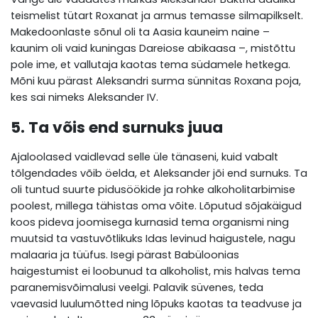
teismelist tütart Roxanat ja armus temasse silmapilkselt.
Makedoonlaste sõnul oli ta Aasia kauneim naine –
kaunim oli vaid kuningas Dareiose abikaasa –, mistõttu
pole ime, et vallutaja kaotas tema südamele hetkega.
Mõni kuu pärast Aleksandri surma sünnitas Roxana poja,
kes sai nimeks Aleksander IV.
5. Ta võis end surnuks juua
Ajaloolased vaidlevad selle üle tänaseni, kuid vabalt
tõlgendades võib öelda, et Aleksander jõi end surnuks. Ta
oli tuntud suurte pidusöökide ja rohke alkoholitarbimise
poolest, millega tähistas oma võite. Lõputud sõjakäigud
koos pideva joomisega kurnasid tema organismi ning
muutsid ta vastuvõtlikuks Idas levinud haigustele, nagu
malaaria ja tüüfus. Isegi pärast Babüloonias
haigestumist ei loobunud ta alkoholist, mis halvas tema
paranemisvõimalusi veelgi. Palavik süvenes, teda
vaevasid luulumõtted ning lõpuks kaotas ta teadvuse ja