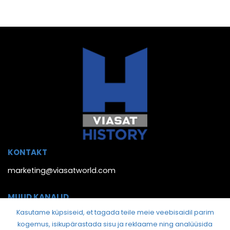
KONTAKT
marketing@viasatworld.com
MUUD KANALID
Kasutame küpsiseid, et tagada teile meie veebisaidil parim
kogemus, isikupärastada sisu ja reklaame ning analüüsida