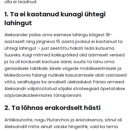
olla ei teadnud.
1. Ta ei kaotanud kunagi ühtegi
lahingut
Aleksander pidas oma esimese lahingu kõigest 18-
aastaselt ning järgneva 15 aasta jooksul ei kaotanud ta
ühtegi lahingut – just seetõttu hakati teda kutsuma
Suureks. Kuigi mitmed kokkupõrked olid äärmiselt verised
ja ta oli korduvalt kaotuse äärel, suutis ta tänu oma
geniaalsele taktikale, kiirele vägede mobiliseerimisele ja
Makedoonia falangi nutikale kasutamisele alati vastaseid
võita, sealhulgas ka arvuliselt ülekaalukat Pärsia armeed.
Aleksandri väljatöötatud sõjalisi strateegiaid õpetatakse
sõjaväeakadeemiates tänapäevani.
2. Ta lõhnas erakordselt hästi
Antiikautorite, nagu Plutarchos ja Aristoksenos, sõnul oli
Aleksandril mitte ainult värske hingeõhk, vaid ka tema