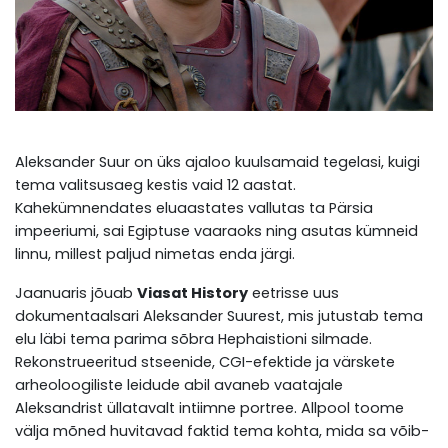
Aleksander Suur on üks ajaloo kuulsamaid tegelasi, kuigi
tema valitsusaeg kestis vaid 12 aastat.
Kahekümnendates eluaastates vallutas ta Pärsia
impeeriumi, sai Egiptuse vaaraoks ning asutas kümneid
linnu, millest paljud nimetas enda järgi.
Jaanuaris jõuab
Viasat History
eetrisse uus
dokumentaalsari Aleksander Suurest, mis jutustab tema
elu läbi tema parima sõbra Hephaistioni silmade.
Rekonstrueeritud stseenide, CGI-efektide ja värskete
arheoloogiliste leidude abil avaneb vaatajale
Aleksandrist üllatavalt intiimne portree. Allpool toome
välja mõned huvitavad faktid tema kohta, mida sa võib-